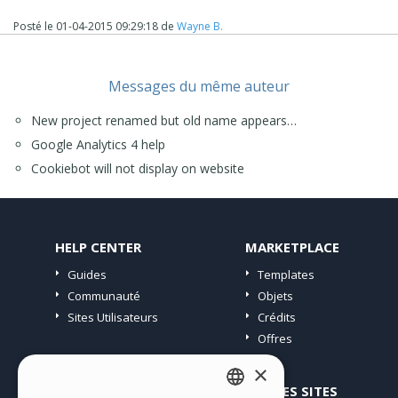
Posté le
01-04-2015 09:29:18
de
Wayne B.
Messages du même auteur
New project renamed but old name appears…
Google Analytics 4 help
Cookiebot will not display on website
HELP CENTER
MARKETPLACE
Guides
Templates
Communauté
Objets
Sites Utilisateurs
Crédits
Offres
×
PROFIL
AUTRES SITES