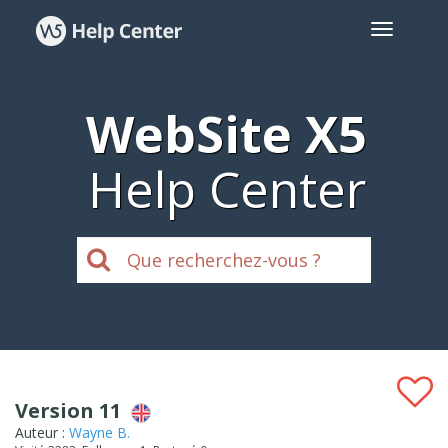
WebSite X5
Help Center
Version 11
Auteur :
Wayne B.