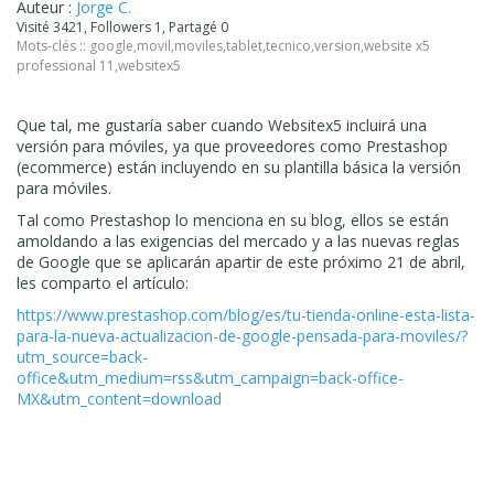
Auteur :
Jorge C.
Visité 3421, Followers 1, Partagé 0
Mots-clés ::
google
,
movil
,
moviles
,
tablet
,
tecnico
,
version
,
website x5
professional 11
,
websitex5
Que tal, me gustaría saber cuando Websitex5 incluirá una
versión para móviles, ya que proveedores como Prestashop
(ecommerce) están incluyendo en su plantilla básica la versión
para móviles.
Tal como Prestashop lo menciona en su blog, ellos se están
amoldando a las exigencias del mercado y a las nuevas reglas
de Google que se aplicarán apartir de este próximo 21 de abril,
les comparto el artículo:
https://www.prestashop.com/blog/es/tu-tienda-online-esta-lista-
para-la-nueva-actualizacion-de-google-pensada-para-moviles/?
utm_source=back-
office&utm_medium=rss&utm_campaign=back-office-
MX&utm_content=download