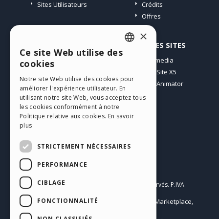
Sites Utilisateurs
Crédits
Offres
×
PROFIL
AUTRES SITES
Ce site Web utilise des
ENGLISH
Mes Messages
Incomedia
cookies
Mes Licences
WebSite X5
ITALIAN
Notre site Web utilise des cookies pour
Télécharger
WebAnimator
améliorer l'expérience utilisateur. En
GERMAN
Espace Web
utilisant notre site Web, vous acceptez tous
SPANISH
Mes Crédits
les cookies conformément à notre
Politique relative aux cookies.
En savoir
PORTUGUESE
plus
POLISH
STRICTEMENT NÉCESSAIRES
RUSSIAN
PERFORMANCE
Français
FRENCH
CIBLAGE
Incomedia s.r.l.
Copyright © 2026
Tous droits réservés. P.IVA
IT07514640015
FONCTIONNALITÉ
Help Center / Marketplace
Conditions d'utilisation WebSite X5:
,
Templates
Objects
Privacy Policy
,
|
NON CLASSIFIÉS