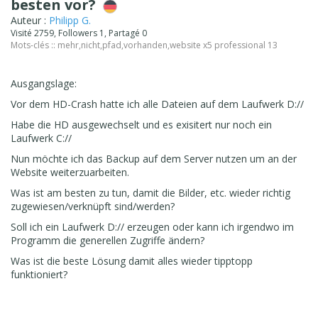
besten vor?
Auteur :
Philipp G.
Visité 2759, Followers 1, Partagé 0
Mots-clés ::
mehr
,
nicht
,
pfad
,
vorhanden
,
website x5 professional 13
Ausgangslage:
Vor dem HD-Crash hatte ich alle Dateien auf dem Laufwerk D://
Habe die HD ausgewechselt und es exisitert nur noch ein
Laufwerk C://
Nun möchte ich das Backup auf dem Server nutzen um an der
Website weiterzuarbeiten.
Was ist am besten zu tun, damit die Bilder, etc. wieder richtig
zugewiesen/verknüpft sind/werden?
Soll ich ein Laufwerk D:// erzeugen oder kann ich irgendwo im
Programm die generellen Zugriffe ändern?
Was ist die beste Lösung damit alles wieder tipptopp
funktioniert?