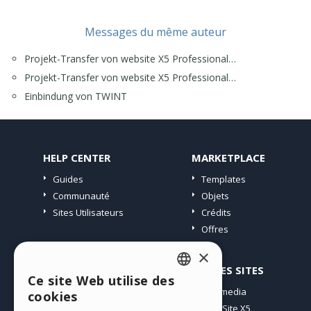
Messages du même auteur
Projekt-Transfer von website X5 Professional…
Projekt-Transfer von website X5 Professional…
Einbindung von TWINT
HELP CENTER
MARKETPLACE
Guides
Templates
Communauté
Objets
Sites Utilisateurs
Crédits
Offres
×
PROFIL
AUTRES SITES
Ce site Web utilise des
ENGLISH
Mes Messages
Incomedia
cookies
Mes Licences
WebSite X5
ITALIAN