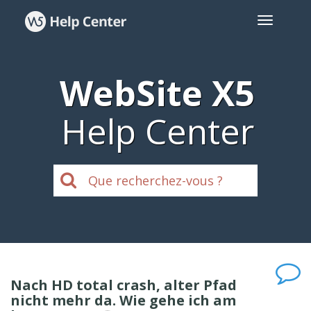
WebSite X5
Help Center
Nach HD total crash, alter Pfad
nicht mehr da. Wie gehe ich am