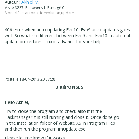
Auteur :
Akhiel M.
Visité 3227, Followers 1, Partagé 0
Mots-clés ::
automatic
,
evolution
,
update
406 error when auto-updating Evo10. Evo9 auto-updates goes
well. So what so different between Evo9 and Evo10 in automatic
update procedures. Tnx in advance for your help.
Posté le
18-04-2013 20:37:28
3 RéPONSES
Hello Akhiel,
Try to close the program and check also if in the
Taskmanager it is still running and close it. Once done go
in the installation folder of WebSite X5 in Program Files
and then run the program ImUpdate.exe
Please let me know if it works.