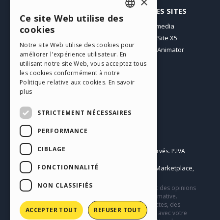
×
PROFIL
AUTRES SITES
Ce site Web utilise des
ENGLISH
Mes Messages
Incomedia
cookies
Mes Licences
WebSite X5
ITALIAN
Notre site Web utilise des cookies pour
Télécharger
WebAnimator
améliorer l'expérience utilisateur. En
GERMAN
Espace Web
utilisant notre site Web, vous acceptez tous
SPANISH
Mes Crédits
les cookies conformément à notre
Politique relative aux cookies.
En savoir
PORTUGUESE
plus
POLISH
STRICTEMENT NÉCESSAIRES
RUSSIAN
PERFORMANCE
Français
FRENCH
CIBLAGE
Incomedia s.r.l.
Copyright © 2026
Tous droits réservés. P.IVA
IT07514640015
FONCTIONNALITÉ
Help Center / Marketplace
Conditions d'utilisation WebSite X5:
,
Templates
Objects
Privacy Policy
,
|
NON CLASSIFIÉS
Ce site contient des contenus, des commentaires et des opinions
soumis par les utilisateurs et n’a qu’une valeur informative.
Incomedia décline toute responsabilité pour des actes, des
ACCEPTER TOUT
REFUSER TOUT
omissions et du comportement de tiers en relation avec votre