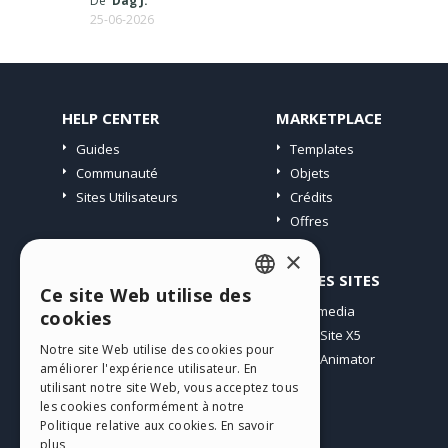
De
Dag J.
25-06-2026
HELP CENTER
MARKETPLACE
Guides
Templates
Communauté
Objets
Sites Utilisateurs
Crédits
Offres
×
PROFIL
AUTRES SITES
Ce site Web utilise des
ENGLISH
Mes Messages
Incomedia
cookies
Mes Licences
WebSite X5
ITALIAN
Notre site Web utilise des cookies pour
Télécharger
WebAnimator
améliorer l'expérience utilisateur. En
GERMAN
Espace Web
utilisant notre site Web, vous acceptez tous
SPANISH
Mes Crédits
les cookies conformément à notre
Politique relative aux cookies.
En savoir
PORTUGUESE
plus