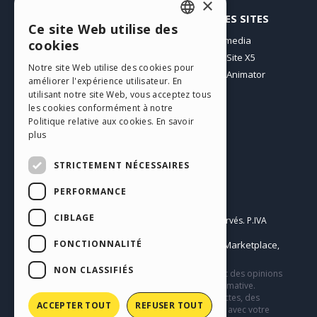
×
PROFIL
AUTRES SITES
Ce site Web utilise des
ENGLISH
Mes Messages
Incomedia
cookies
Mes Licences
WebSite X5
ITALIAN
Notre site Web utilise des cookies pour
Télécharger
WebAnimator
améliorer l'expérience utilisateur. En
GERMAN
Espace Web
utilisant notre site Web, vous acceptez tous
SPANISH
Mes Crédits
les cookies conformément à notre
Politique relative aux cookies.
En savoir
PORTUGUESE
plus
POLISH
STRICTEMENT NÉCESSAIRES
RUSSIAN
PERFORMANCE
Français
FRENCH
CIBLAGE
Incomedia s.r.l.
Copyright © 2026
Tous droits réservés. P.IVA
IT07514640015
FONCTIONNALITÉ
Help Center / Marketplace
Conditions d'utilisation WebSite X5:
,
Templates
Objects
Privacy Policy
,
|
NON CLASSIFIÉS
Ce site contient des contenus, des commentaires et des opinions
soumis par les utilisateurs et n’a qu’une valeur informative.
Incomedia décline toute responsabilité pour des actes, des
ACCEPTER TOUT
REFUSER TOUT
omissions et du comportement de tiers en relation avec votre