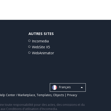
AUTRES SITES
Incomedia
WebSite X5
WebAnimator
Français
elp Center / Marketplace
,
Templates
,
Objects
|
Privacy
line toute responsabilité pour des actes, des omissions et du
s aux Conditions d'utilisation d'Incomedia.