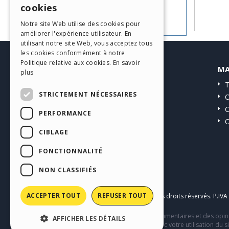
cookies
Allez aux Guides
ITALIAN
Notre site Web utilise des cookies pour
améliorer l'expérience utilisateur. En
GERMAN
utilisant notre site Web, vous acceptez tous
SPANISH
les cookies conformément à notre
Politique relative aux cookies.
En savoir
HELP CENTER
MA
PORTUGUESE
plus
Guides
T
POLISH
STRICTEMENT NÉCESSAIRES
Communauté
O
RUSSIAN
Sites Utilisateurs
C
PERFORMANCE
O
FRENCH
CIBLAGE
FONCTIONNALITÉ
NON CLASSIFIÉS
ACCEPTER TOUT
REFUSER TOUT
Copyright © 2026
Incomedia s.r.l.
Tous droits réservés. P.IV
Ce site contient des contenus, des commentaires et des opini
AFFICHER LES DÉTAILS
comportement de tiers en relation avec votre utilisation du si