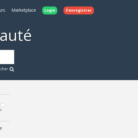
urs
Marketplace
Login
S'enregistrer
auté
rcher
s
e