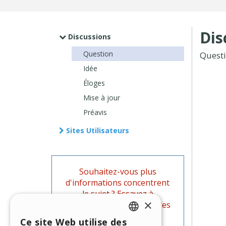
Dis
Discussions
Question
Quest
Idée
Éloges
Mise à jour
Préavis
Sites Utilisateurs
Souhaitez-vous plus
d'informations concentrent
le sujet ? Essayez à
×
rechercher parmi les Guides
officiels de WebSite X5.
Ce site Web utilise des
ENGLISH