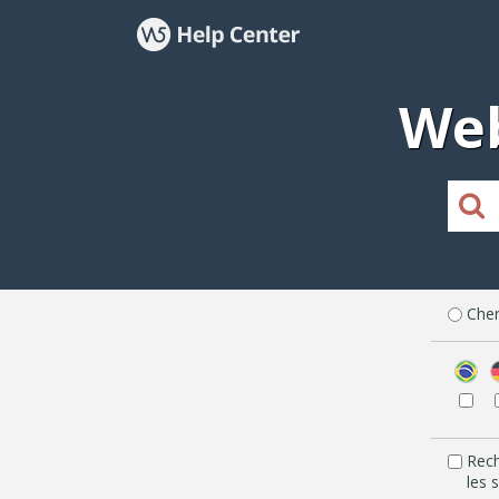
Web
Cher
Rec
les 