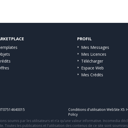
RKETPLACE
PROFIL
emplates
Mes Messages
bjets
Mes Licences
rédits
Télécharger
ffres
Espace Web
Mes Crédits
A IT07514640015
Conditions d'utilisation WebSite X5:
H
Policy
ons soumis par les utilisateurs et n’a qu’une valeur informative. Incomedia déc
te. Toutes les publications et l'utilisation des contenus de ce site sont soumise