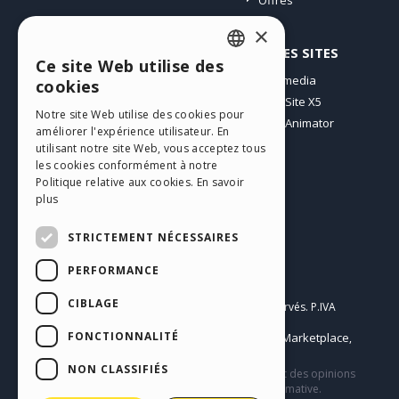
Offres
×
PROFIL
AUTRES SITES
Ce site Web utilise des
ENGLISH
Mes Messages
Incomedia
cookies
Mes Licences
WebSite X5
ITALIAN
Notre site Web utilise des cookies pour
Télécharger
WebAnimator
améliorer l'expérience utilisateur. En
GERMAN
Espace Web
utilisant notre site Web, vous acceptez tous
SPANISH
les cookies conformément à notre
Mes Crédits
Politique relative aux cookies.
En savoir
PORTUGUESE
plus
POLISH
STRICTEMENT NÉCESSAIRES
RUSSIAN
PERFORMANCE
Français
FRENCH
CIBLAGE
Incomedia s.r.l.
Copyright © 2026
Tous droits réservés. P.IVA
IT07514640015
FONCTIONNALITÉ
Help Center / Marketplace
Conditions d'utilisation WebSite X5:
,
Templates
Objects
Privacy Policy
,
|
NON CLASSIFIÉS
Ce site contient des contenus, des commentaires et des opinions
soumis par les utilisateurs et n’a qu’une valeur informative.