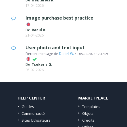
De
Nektarios K.
17-04-2026
Image purchase best practice
De
Raoul R.
21-04-2026
User photo and text input
Dernier message de
Daniel W.
au
05-02-2026 17:37:09
De
Tsekeris G.
05-02-2026
HELP CENTER
MARKETPLACE
Guides
Templates
Communauté
Objets
Sites Utilisateurs
Crédits