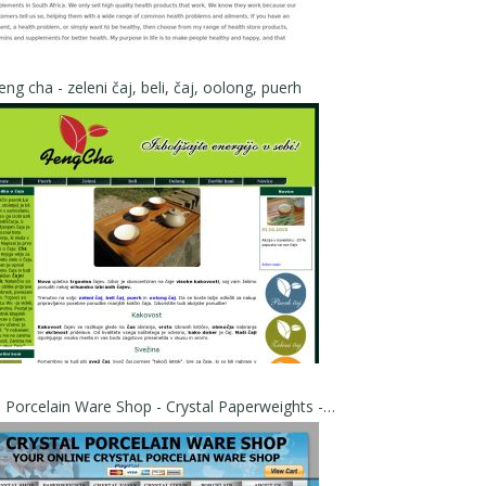
eng cha - zeleni čaj, beli, čaj, oolong, puerh
Crystal Porcelain Ware Shop - Crystal Paperweights - Crystal Ware - Porcelain Ware