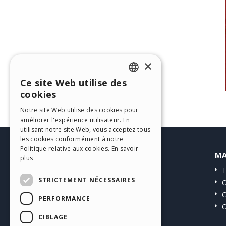
×
Ce site Web utilise des
ENGLISH
cookies
ITALIAN
Notre site Web utilise des cookies pour
améliorer l'expérience utilisateur. En
GERMAN
utilisant notre site Web, vous acceptez tous
SPANISH
les cookies conformément à notre
Politique relative aux cookies.
En savoir
HELP CENTER
MA
PORTUGUESE
plus
Guides
T
POLISH
STRICTEMENT NÉCESSAIRES
Communauté
O
RUSSIAN
Sites Utilisateurs
C
PERFORMANCE
O
FRENCH
CIBLAGE