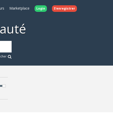
urs
Marketplace
Login
S'enregistrer
auté
rcher