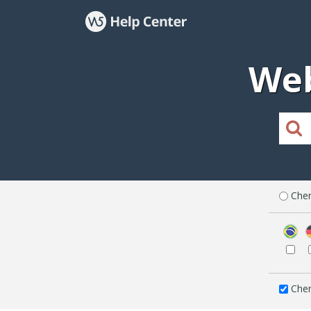
Web
Cher
Cher