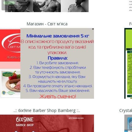
Магазин - Світ м'яса
F
..:: 6ix9ine Barber Shop Bamberg ::..