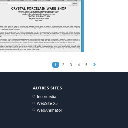
1
2
3
4
5
AUTRES SITES
Incomedia
WebSite X5
WebAnimator