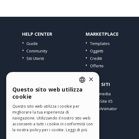
HELP CENTER
MARKETPLACE
Guide
Templates
Community
Oggetti
Siti Utenti
Crediti
Offerte
×
PROFILO
ALTRI SITI
Questo sito web utilizza
ENGLISH
I miei post
Incomedia
cookie
Le mie Licenze
WebSite X5
ITALIAN
Questo sito web utilizza i cookie per
I miei Download
WebAnimator
migliorare la tua esperienza di
GERMAN
Spazio Web
navigazione. Utilizzando il nostro sito web
SPANISH
I miei Crediti
acconsenti a tutti i cookie in conformità con
la nostra policy per i cookie.
Leggi di più
PORTUGUESE