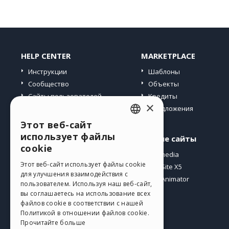
HELP CENTER
MARKETPLACE
Инструкции
Шаблоны
Сообщество
Объекты
Сайты пользователей
Кредиты
×
Предложения
Этот веб-сайт
ENGLISH
использует файлы
Профиль
Другие сайты
ITALIAN
cookie
Мои посты
Incomedia
GERMAN
Этот веб-сайт использует файлы cookie
Мои лицензии
WebSite X5
для улучшения взаимодействия с
Загрузить
WebAnimator
SPANISH
пользователем. Используя наш веб-сайт,
Веб-хостинг
вы соглашаетесь на использование всех
PORTUGUESE
файлов cookie в соответствии с нашей
Мои кредиты
Политикой в ​​отношении файлов cookie.
POLISH
Прочитайте больше