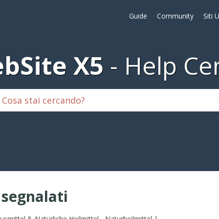
Guide
Community
Siti 
bSite X5
Help Ce
i segnalati
Hausmittel & Natürliche Heilmittel - Naturheilmittel | Gesundheitstipps