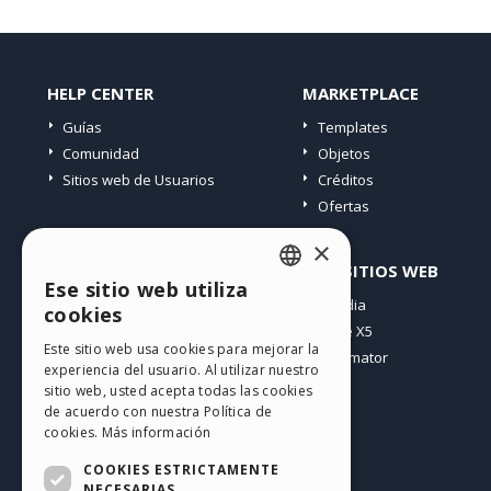
HELP CENTER
MARKETPLACE
Guías
Templates
Comunidad
Objetos
Sitios web de Usuarios
Créditos
Ofertas
×
PERFIL
OTROS SITIOS WEB
Ese sitio web utiliza
ENGLISH
Mis post
Incomedia
cookies
Mis licencias
WebSite X5
ITALIAN
Este sitio web usa cookies para mejorar la
Mis download
WebAnimator
experiencia del usuario. Al utilizar nuestro
GERMAN
Espacio Web
sitio web, usted acepta todas las cookies
SPANISH
Mis Créditos
de acuerdo con nuestra Política de
cookies.
Más información
PORTUGUESE
COOKIES ESTRICTAMENTE
POLISH
NECESARIAS