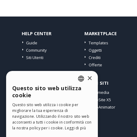
HELP CENTER
MARKETPLACE
Guide
Templates
Community
Oggetti
Siti Utenti
Crediti
Offerte
×
PROFILO
ALTRI SITI
Questo sito web utilizza
ENGLISH
I miei post
Incomedia
cookie
Le mie Licenze
WebSite X5
ITALIAN
Questo sito web utilizza i cookie per
I miei Download
WebAnimator
migliorare la tua esperienza di
GERMAN
Spazio Web
navigazione. Utilizzando il nostro sito web
SPANISH
I miei Crediti
acconsenti a tutti i cookie in conformità con
la nostra policy per i cookie.
Leggi di più
PORTUGUESE