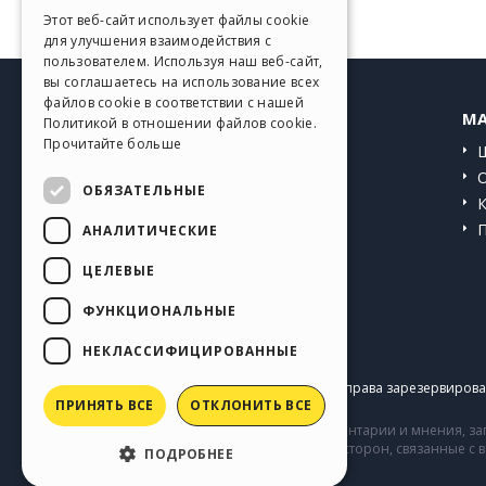
GERMAN
Этот веб-сайт использует файлы cookie
для улучшения взаимодействия с
SPANISH
пользователем. Используя наш веб-сайт,
вы соглашаетесь на использование всех
PORTUGUESE
файлов cookie в соответствии с нашей
HELP CENTER
MA
Политикой в ​​отношении файлов cookie.
POLISH
Прочитайте больше
Инструкции
RUSSIAN
Сообщество
ОБЯЗАТЕЛЬНЫЕ
FRENCH
Сайты пользователей
АНАЛИТИЧЕСКИЕ
ЦЕЛЕВЫЕ
ФУНКЦИОНАЛЬНЫЕ
НЕКЛАССИФИЦИРОВАННЫЕ
Copyright © 2026
Incomedia s.r.l.
Все права зарезервирован
ПРИНЯТЬ ВСЕ
ОТКЛОНИТЬ ВСЕ
Сайт содержит информацию, комментарии и мнения, заг
комментарии и поведение третьих сторон, связанные с
ПОДРОБНЕЕ
Incomedia.