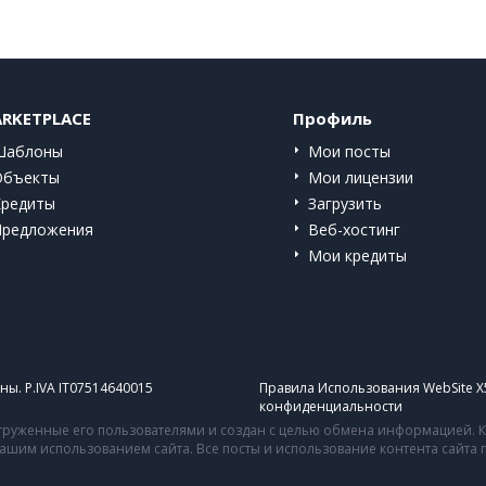
RKETPLACE
Профиль
Шаблоны
Мои посты
Объекты
Мои лицензии
Кредиты
Загрузить
Предложения
Веб-хостинг
Мои кредиты
ы. P.IVA IT07514640015
Правила Использования WebSite X
конфиденциальности
руженные его пользователями и создан с целью обмена информацией. Ко
 вашим использованием сайта. Все посты и использование контента сайт