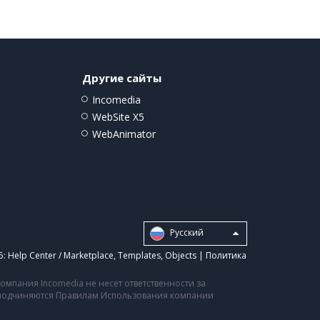
Другие сайты
Incomedia
WebSite X5
WebAnimator
Pусский
5:
Help Center / Marketplace
,
Templates
,
Objects
|
Политика
мпания Incomedia не несет ответственности за
а подчиняются Правилам Использования компании