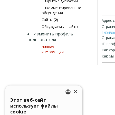
Открытые дискуссии
Откомментированные
обсуждения
Сайты (
2
)
Адрес с
Обсуждаемые сайты
Страниц
140480
Изменить профиль
Страна:
пользователя
ID проф
Личная
Как хо
информация
Как бы 
×
Этот веб-сайт
ENGLISH
использует файлы
ITALIAN
cookie