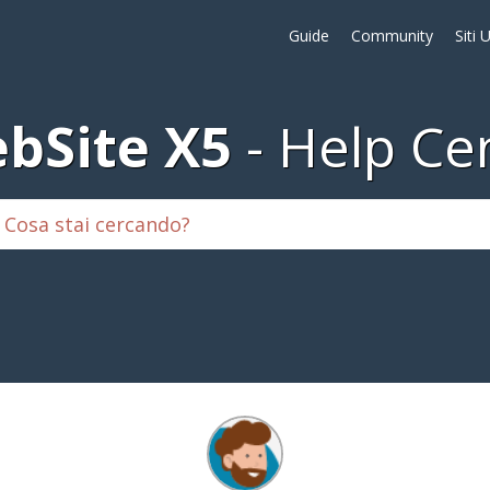
Guide
Community
Siti 
bSite X5
Help Ce