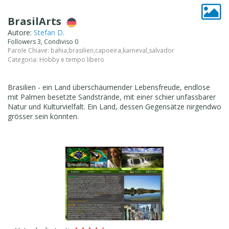
BrasilArts
Autore:
Stefan D.
Followers 3, Condiviso 0
Parole Chiave:
bahia
,
brasilien
,
capoeira
,
karneval
,
salvador
Categoria:
Hobby e tempo libero
Brasilien - ein Land überschäumender Lebensfreude, endlose
mit Palmen besetzte Sandstrände, mit einer schier unfassbarer
Natur und Kulturvielfalt. Ein Land, dessen Gegensätze nirgendwo
grösser sein könnten.