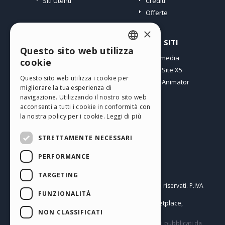
Siti Utenti
Crediti
Offerte
×
PROFILO
ALTRI SITI
Questo sito web utilizza
ENGLISH
I miei post
Incomedia
cookie
Le mie Licenze
WebSite X5
ITALIAN
Questo sito web utilizza i cookie per
I miei Download
WebAnimator
migliorare la tua esperienza di
GERMAN
Spazio Web
navigazione. Utilizzando il nostro sito web
SPANISH
I miei Crediti
acconsenti a tutti i cookie in conformità con
la nostra policy per i cookie.
Leggi di più
PORTUGUESE
STRETTAMENTE NECESSARI
POLISH
PERFORMANCE
RUSSIAN
Italiano
FRENCH
TARGETING
Incomedia s.r.l.
Copyright © 2026
Tutti i diritti sono riservati. P.IVA
FUNZIONALITÀ
IT07514640015
Help Center / Marketplace
Termini di utilizzo WebSite X5:
,
Templates
Objects
Privacy Policy
NON CLASSIFICATI
,
|
Questo sito contiene commenti, opinioni e materiali pubblicati da