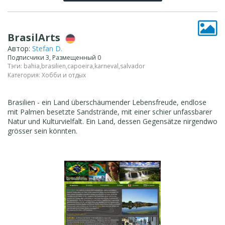
BrasilArts
Автор:
Stefan D.
Подписчики 3, Размещенный 0
Тэги:
bahia
,
brasilien
,
capoeira
,
karneval
,
salvador
Категория:
Хобби и отдых
Brasilien - ein Land überschäumender Lebensfreude, endlose
mit Palmen besetzte Sandstrände, mit einer schier unfassbarer
Natur und Kulturvielfalt. Ein Land, dessen Gegensätze nirgendwo
grösser sein könnten.