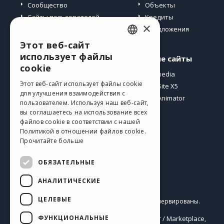
Сообщество
Объекты
Сайты пользователей
Кредиты
×
Предложения
Этот веб-сайт
ENGLISH
использует файлы
Профиль
Другие сайты
ITALIAN
cookie
Мои посты
Incomedia
GERMAN
Этот веб-сайт использует файлы cookie
Мои лицензии
WebSite X5
для улучшения взаимодействия с
Загрузить
WebAnimator
SPANISH
пользователем. Используя наш веб-сайт,
Веб-хостинг
вы соглашаетесь на использование всех
PORTUGUESE
Мои кредиты
файлов cookie в соответствии с нашей
Политикой в ​​отношении файлов cookie.
POLISH
Прочитайте больше
RUSSIAN
ОБЯЗАТЕЛЬНЫЕ
FRENCH
АНАЛИТИЧЕСКИЕ
Pусский
ЦЕЛЕВЫЕ
Incomedia s.r.l.
Copyright © 2026
Все права зарезервированы.
P.IVA IT07514640015
ФУНКЦИОНАЛЬНЫЕ
Help Center / Marketplace
Правила Использования WebSite X5:
,