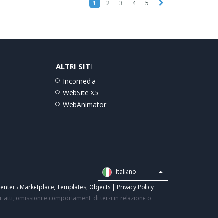
1
2
3
4
5
ALTRI SITI
Incomedia
WebSite X5
WebAnimator
Italiano
enter / Marketplace
,
Templates
,
Objects
|
Privacy Policy
 atti, omissioni e comportamenti di terzi in relazione o