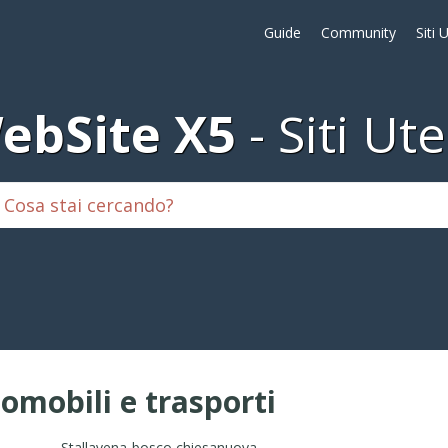
Guide
Community
Siti 
ebSite X5
Siti Ute
omobili e trasporti
Stallavena-bosco chiesanuova