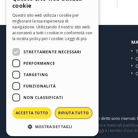
ENGLISH
cookie
Carta, Stampa e Chimica (61)
ITALIAN
Web Agency (58)
Questo sito web utilizza i cookie per
migliorare la tua esperienza di
GERMAN
navigazione. Utilizzando il nostro sito web
SPANISH
acconsenti a tutti i cookie in conformità con
la nostra policy per i cookie.
Leggi di più
HELP CENTER
MA
PORTUGUESE
Guide
T
STRETTAMENTE NECESSARI
POLISH
Community
O
PERFORMANCE
RUSSIAN
Siti Utenti
C
O
FRENCH
TARGETING
FUNZIONALITÀ
NON CLASSIFICATI
ACCETTA TUTTO
RIFIUTA TUTTO
Copyright © 2026
Incomedia s.r.l.
Tutti i diritti sono riservat
Questo sito contiene commenti, opinioni e materiali pubblicat
MOSTRA DETTAGLI
relativi all'utilizzo del sito. Tutti i messaggi e i termini d'uso