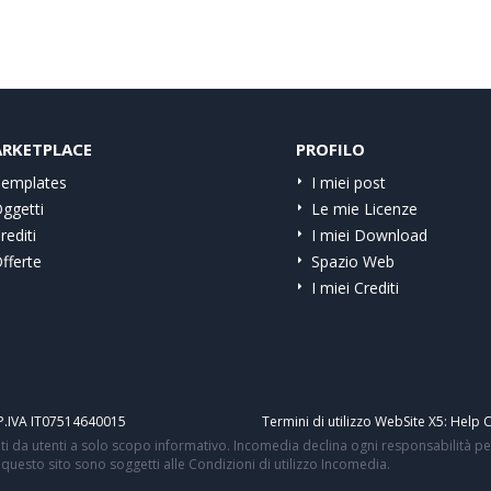
RKETPLACE
PROFILO
emplates
I miei post
ggetti
Le mie Licenze
rediti
I miei Download
fferte
Spazio Web
I miei Crediti
i. P.IVA IT07514640015
Termini di utilizzo WebSite X5:
Help C
i da utenti a solo scopo informativo. Incomedia declina ogni responsabilità per
 di questo sito sono soggetti alle Condizioni di utilizzo Incomedia.