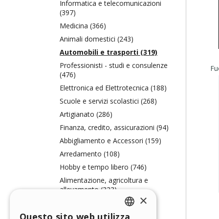
Informatica e telecomunicazioni
(397)
Medicina (366)
Animali domestici (243)
Automobili e trasporti (319)
Professionisti - studi e consulenze
(476)
Elettronica ed Elettrotecnica (188)
Scuole e servizi scolastici (268)
Artigianato (286)
Finanza, credito, assicurazioni (94)
Abbigliamento e Accessori (159)
Arredamento (108)
Hobby e tempo libero (746)
Alimentazione, agricoltura e
allevamento (323)
×
Meccanica (130)
Questo sito web utilizza
Ecologia e termotecnica (72)