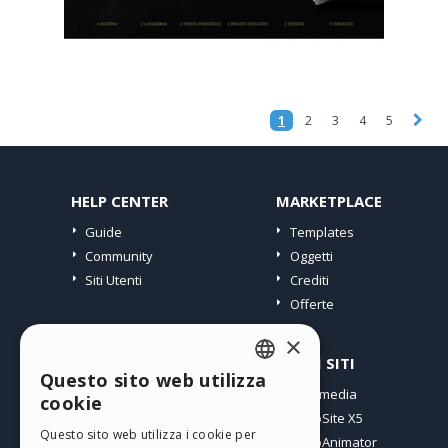
1
2
3
4
5
HELP CENTER
MARKETPLACE
Guide
Templates
Community
Oggetti
Siti Utenti
Crediti
Offerte
×
PROFILO
ALTRI SITI
Questo sito web utilizza
ENGLISH
I miei post
Incomedia
cookie
Le mie Licenze
WebSite X5
ITALIAN
Questo sito web utilizza i cookie per
I miei Download
WebAnimator