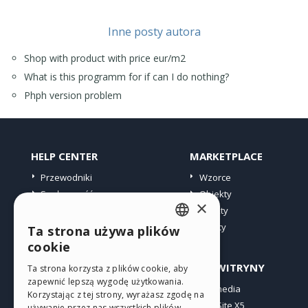
Inne posty autora
Shop with product with price eur/m2
What is this programm for if can I do nothing?
Phph version problem
HELP CENTER
MARKETPLACE
Przewodniki
Wzorce
Społeczność
Obiekty
×
Witryny użytkowników
Punkty
Oferty
Ta strona używa plików
ENGLISH
cookie
ITALIAN
PROFIL
INNE WITRYNY
Ta strona korzysta z plików cookie, aby
zapewnić lepszą wygodę użytkowania.
GERMAN
Moje wpisy
Incomedia
Korzystając z tej strony, wyrażasz zgodę na
Moje licencje
WebSite X5
SPANISH
używanie przez nas wszystkich plików