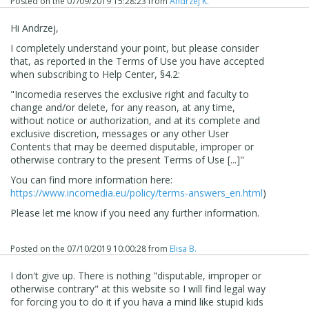
Posted on the
07/09/2019 15:28:23
from
Andrzej K.
Hi Andrzej,
I completely understand your point, but please consider
that, as reported in the Terms of Use you have accepted
when subscribing to Help Center, §4.2:
"Incomedia reserves the exclusive right and faculty to
change and/or delete, for any reason, at any time,
without notice or authorization, and at its complete and
exclusive discretion, messages or any other User
Contents that may be deemed disputable, improper or
otherwise contrary to the present Terms of Use [...]"
You can find more information here:
https://www.incomedia.eu/policy/terms-answers_en.html
)
Please let me know if you need any further information.
Posted on the
07/10/2019 10:00:28
from
Elisa B.
I don't give up. There is nothing "disputable, improper or
otherwise contrary" at this website so I will find legal way
for forcing you to do it if you hava a mind like stupid kids