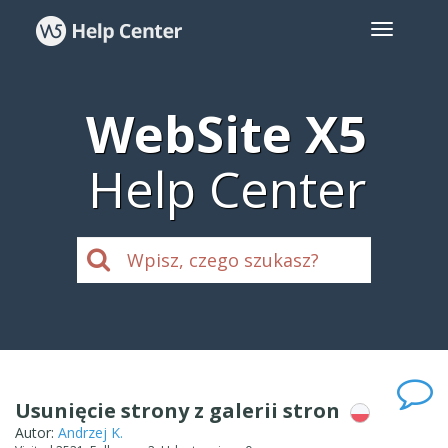
WebSite X5
Help Center
Usunięcie strony z galerii stron
Autor:
Andrzej K.