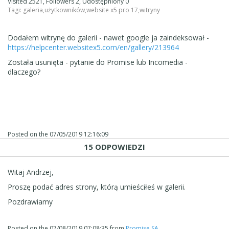
Visited 2521, Followers 2, Udostępniony 0
Tagi:
galeria
,
użytkowników
,
website x5 pro 17
,
witryny
Dodałem witrynę do galerii - nawet google ja zaindeksował -
https://helpcenter.websitex5.com/en/gallery/213964
Została usunięta - pytanie do Promise lub Incomedia -
dlaczego?
Posted on the
07/05/2019 12:16:09
15 ODPOWIEDZI
Witaj Andrzej,
Proszę podać adres strony, którą umieściłeś w galerii.
Pozdrawiamy
Posted on the
07/08/2019 07:08:35
from
Promise SA