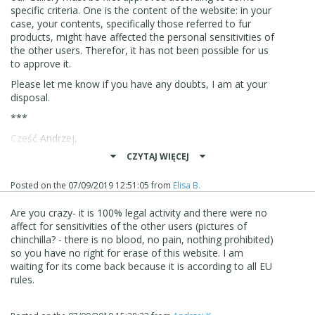
specific criteria. One is the content of the website: in your
case, your contents, specifically those referred to fur
products, might have affected the personal sensitivities of
the other users. Therefor, it has not been possible for us
to approve it.
Please let me know if you have any doubts, I am at your
disposal.
***
Cześć Andrzej,
CZYTAJ WIĘCEJ
Przepraszam za tę sytuację.
Proszę wziąć pod uwagę, że strony internetowe, które
Posted on the
07/09/2019 12:51:05
from
Elisa B.
zostały przesłane do naszej Galerii, muszą zostać
najpierw zatwierdzone zgodnie z określonymi kryteriami.
Are you crazy- it is 100% legal activity and there were no
Jedną z nich jest zawartość strony internetowej: w twoim
affect for
sensitivities of the other users (pictures of
przypadku Twoje treści, w szczególności te odnoszące się
chinchilla? - there is no blood, no pain, nothing prohibited)
do produktów futrzarskich, mogły mieć wpływ na
so you have no right for erase of this website. I am
wrażliwość osobistą innych użytkowników. Dlatego nie
waiting for its come back because it is according to all EU
mogliśmy tego zatwierdzić.
rules.
Daj mi znać, jeśli masz jakiekolwiek wątpliwości, jestem
do Twojej dyspozycji.