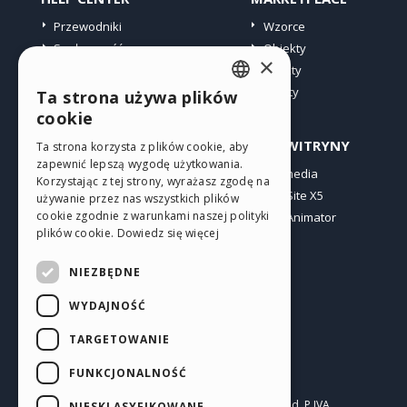
Przewodniki
Wzorce
Społeczność
Obiekty
×
Witryny użytkowników
Punkty
Oferty
Ta strona używa plików
ENGLISH
cookie
ITALIAN
PROFIL
INNE WITRYNY
Ta strona korzysta z plików cookie, aby
zapewnić lepszą wygodę użytkowania.
GERMAN
Moje wpisy
Incomedia
Korzystając z tej strony, wyrażasz zgodę na
Moje licencje
WebSite X5
SPANISH
używanie przez nas wszystkich plików
cookie zgodnie z warunkami naszej polityki
Pobieranie
WebAnimator
PORTUGUESE
plików cookie.
Dowiedz się więcej
Web hosting
POLISH
Moje punkty
NIEZBĘDNE
RUSSIAN
WYDAJNOŚĆ
FRENCH
TARGETOWANIE
FUNKCJONALNOŚĆ
Polski
Incomedia s.r.l.
Copyright © 2026
All rights reserved. P.IVA
NIESKLASYFIKOWANE