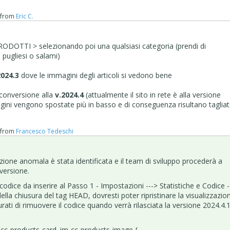
from
Eric C.
e PRODOTTI > selezionando poi una qualsiasi categoria (prendi di
 pugliesi o salami)
2024.3
dove le immagini degli articoli si vedono bene
a conversione alla
v.2024.4
(attualmente il sito in rete è alla versione
agini vengono spostate più in basso e di conseguenza risultano taglia
from
Francesco Tedeschi
zazione anomala è stata identificata e il team di sviluppo procederà a
 versione.
codice da inserire al Passo 1 - Impostazioni ---> Statistiche e Codice -
ella chiusura del tag HEAD, dovresti poter ripristinare la visualizzazio
rati di rimuovere il codice quando verrà rilasciata la versione 2024.4.1
-cc-products-card .im-cc-products-image {