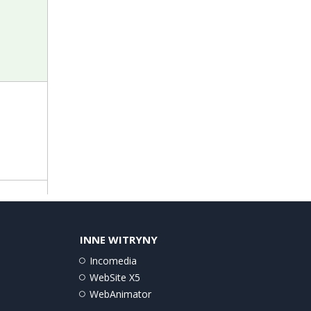
INNE WITRYNY
Incomedia
WebSite X5
WebAnimator