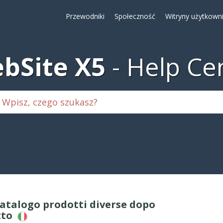
Przewodniki
Społeczność
Witryny użytkown
bSite X5
Help Ce
catalogo prodotti diverse dopo
tto