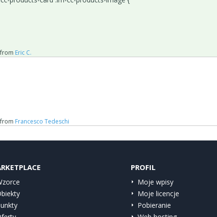
from
Eric C.
from
Francesco Tedeschi
RKETPLACE
PROFIL
zorce
Moje wpisy
biekty
Moje licencje
unkty
Pobieranie
ferty
Web hosting