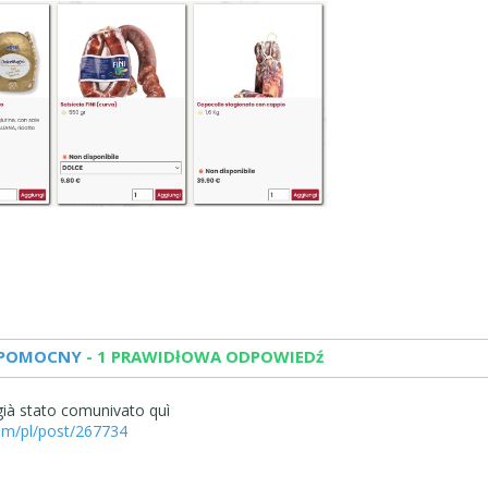
 POMOCNY
- 1 PRAWIDłOWA ODPOWIEDź
già stato comunivato quì
com/pl/post/267734