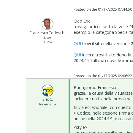
Posted on the
01/17/2025 07:44:50
Ciao Eric
trovi gli articoli sotto la voc
esempio la categoria Specialità
Francesco Tedeschi
User
Autor
QUI
trovi il sito nella versione
QUI
invece trovi il sito dopo l
2024.4.9 l'ultima) dove le imm
Posted on the
01/17/2025 09:06:22
Buongiorno Francesco,
grazie, la causa della visualiz
includere un fix nella prossima
Eric C.
Incomedia
In via eccezionale, con questo 
> Codice, nella sezione Prima d
anche nella 2024.4.9, ma assicu
<style>
.im-cc-products-cardlayout .im