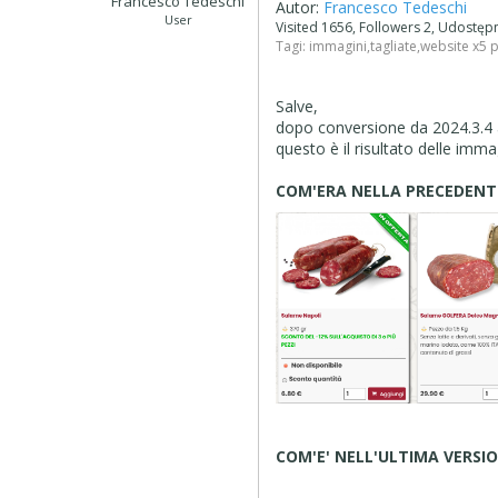
Francesco Tedeschi
Autor:
Francesco Tedeschi
User
Visited 1656, Followers 2, Udostę
Tagi:
immagini
,
tagliate
,
website x5 
Salve,
dopo conversione da 2024.3.4 a
questo è il risultato delle imma
COM'ERA NELLA PRECEDENTE
COM'E' NELL'ULTIMA VERSIO