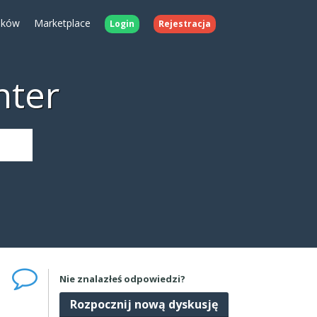
ików
Marketplace
Login
Rejestracja
nter
Nie znalazłeś odpowiedzi?
Rozpocznij nową dyskusję