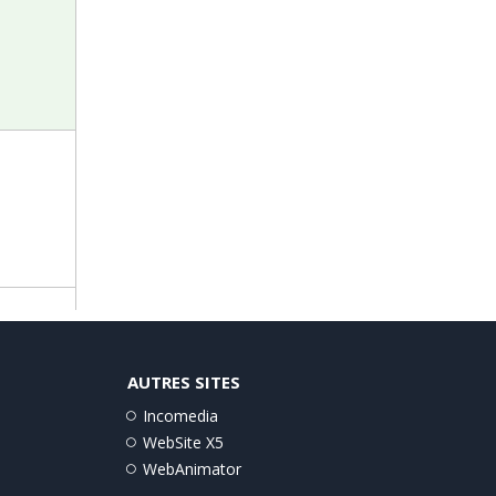
AUTRES SITES
Incomedia
WebSite X5
WebAnimator