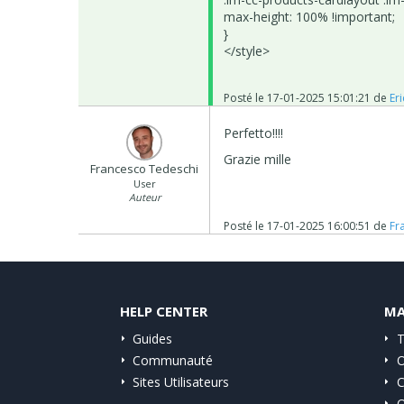
max-height: 100% !important;
}
</style>
Posté le
17-01-2025 15:01:21
de
Eri
Perfetto!!!!
Grazie mille
Francesco Tedeschi
User
Auteur
Posté le
17-01-2025 16:00:51
de
Fr
HELP CENTER
MA
Guides
T
Communauté
O
Sites Utilisateurs
C
O