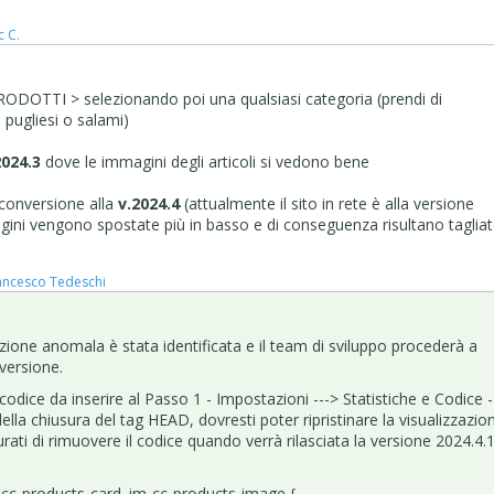
c C.
e PRODOTTI > selezionando poi una qualsiasi categoria (prendi di
 pugliesi o salami)
2024.3
dove le immagini degli articoli si vedono bene
a conversione alla
v.2024.4
(attualmente il sito in rete è alla versione
agini vengono spostate più in basso e di conseguenza risultano taglia
ancesco Tedeschi
zazione anomala è stata identificata e il team di sviluppo procederà a
 versione.
codice da inserire al Passo 1 - Impostazioni ---> Statistiche e Codice -
ella chiusura del tag HEAD, dovresti poter ripristinare la visualizzazio
rati di rimuovere il codice quando verrà rilasciata la versione 2024.4.1
-cc-products-card .im-cc-products-image {