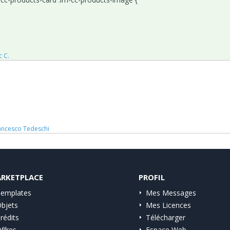
c C.
ancesco Tedeschi
RKETPLACE
PROFIL
emplates
Mes Messages
bjets
Mes Licences
rédits
Télécharger
ffres
Espace Web