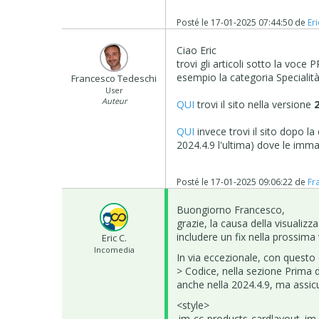
Posté le
17-01-2025 07:44:50
de
Eri
Ciao Eric
trovi gli articoli sotto la voc
esempio la categoria Specialità
Francesco Tedeschi
User
Auteur
QUI
trovi il sito nella versione
QUI
invece trovi il sito dopo l
2024.4.9 l'ultima) dove le imm
Posté le
17-01-2025 09:06:22
de
Fr
Buongiorno Francesco,
grazie, la causa della visualiz
includere un fix nella prossima
Eric C.
Incomedia
In via eccezionale, con questo 
> Codice, nella sezione Prima d
anche nella 2024.4.9, ma assicu
<style>
.im-cc-products-cardlayout .im