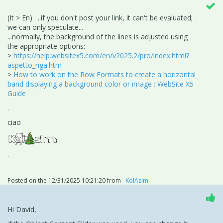
(It > En) ...if you don't post your link, it can't be evaluated;
we can only speculate...
...normally, the background of the lines is adjusted using
the appropriate options:
>
https://help.websitex5.com/en/v2025.2/pro/index.html?
aspetto_riga.htm
>
How to work on the Row Formats to create a horizontal
band displaying a background color or image : WebSite X5
Guide
.
ciao
.
Posted on the
12/31/2025 10:21:20
from
‪ KolAsim ‪ ‪
Hi David,