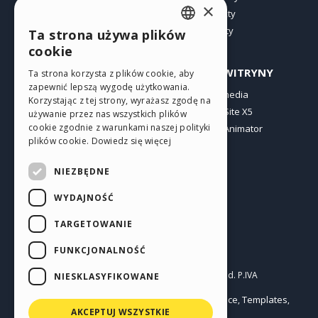
×
Witryny użytkowników
Punkty
Oferty
Ta strona używa plików
ENGLISH
cookie
ITALIAN
PROFIL
INNE WITRYNY
Ta strona korzysta z plików cookie, aby
zapewnić lepszą wygodę użytkowania.
GERMAN
Moje wpisy
Incomedia
Korzystając z tej strony, wyrażasz zgodę na
Moje licencje
WebSite X5
SPANISH
używanie przez nas wszystkich plików
cookie zgodnie z warunkami naszej polityki
Pobieranie
WebAnimator
PORTUGUESE
plików cookie.
Dowiedz się więcej
Web hosting
POLISH
Moje punkty
NIEZBĘDNE
RUSSIAN
WYDAJNOŚĆ
FRENCH
TARGETOWANIE
FUNKCJONALNOŚĆ
Polski
Incomedia s.r.l.
Copyright © 2026
All rights reserved. P.IVA
NIESKLASYFIKOWANE
IT07514640015
Help Center / Marketplace
Templates
Terms of use WebSite X5:
,
,
Objects
Privacy Policy
AKCEPTUJ WSZYSTKIE
|