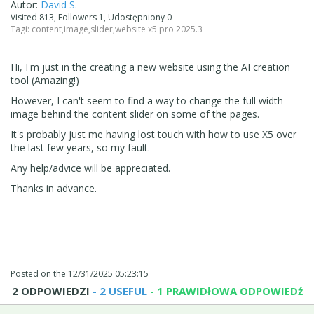
Autor:
David S.
Visited 813, Followers 1, Udostępniony 0
Tagi:
content
,
image
,
slider
,
website x5 pro 2025.3
Hi, I'm just in the creating a new website using the AI creation
tool (Amazing!)
However, I can't seem to find a way to change the full width
image behind the content slider on some of the pages.
It's probably just me having lost touch with how to use X5 over
the last few years, so my fault.
Any help/advice will be appreciated.
Thanks in advance.
Posted on the
12/31/2025 05:23:15
2 ODPOWIEDZI
- 2 USEFUL
- 1 PRAWIDłOWA ODPOWIEDź