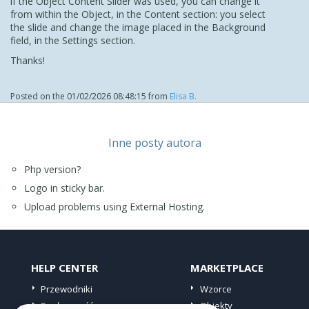
if the Object Content Slider was used, you can change it
from within the Object, in the Content section: you select
the slide and change the image placed in the Background
field, in the Settings section.
Thanks!
Posted on the
01/02/2026 08:48:15
from
Elisa B.
Inne posty autora
Php version?
Logo in sticky bar.
Upload problems using External Hosting.
HELP CENTER
MARKETPLACE
Przewodniki
Wzorce
Społeczność
Obiekty