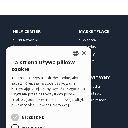
HELP CENTER
MARKETPLACE
Przewodniki
Wzorce
Społeczność
Obiekty
×
Witryny użytkowników
Punkty
Oferty
Ta strona używa plików
ENGLISH
cookie
ITALIAN
PROFIL
INNE WITRYNY
Ta strona korzysta z plików cookie, aby
zapewnić lepszą wygodę użytkowania.
GERMAN
Moje wpisy
Incomedia
Korzystając z tej strony, wyrażasz zgodę na
Moje licencje
WebSite X5
SPANISH
używanie przez nas wszystkich plików
cookie zgodnie z warunkami naszej polityki
Pobieranie
WebAnimator
PORTUGUESE
plików cookie.
Dowiedz się więcej
Web hosting
POLISH
Moje punkty
NIEZBĘDNE
RUSSIAN
WYDAJNOŚĆ