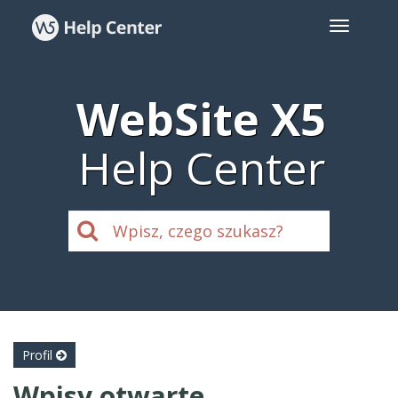
WebSite X5
Help Center
Profil
Wpisy otwarte