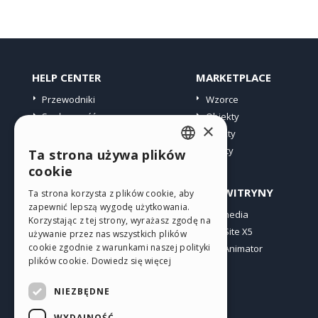
HELP CENTER
MARKETPLACE
Przewodniki
Wzorce
Społeczność
Obiekty
×
Witryny użytkowników
Punkty
Oferty
Ta strona używa plików
ENGLISH
cookie
ITALIAN
PROFIL
INNE WITRYNY
Ta strona korzysta z plików cookie, aby
zapewnić lepszą wygodę użytkowania.
GERMAN
Moje wpisy
Incomedia
Korzystając z tej strony, wyrażasz zgodę na
Moje licencje
WebSite X5
SPANISH
używanie przez nas wszystkich plików
cookie zgodnie z warunkami naszej polityki
Pobieranie
WebAnimator
PORTUGUESE
plików cookie.
Dowiedz się więcej
Web hosting
POLISH
Moje punkty
NIEZBĘDNE
RUSSIAN
WYDAJNOŚĆ