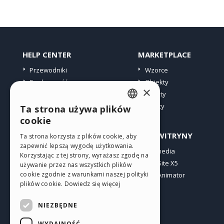
HELP CENTER
MARKETPLACE
Przewodniki
Wzorce
Społeczność
Obiekty
×
Witryny użytkowników
Punkty
Oferty
Ta strona używa plików
ENGLISH
cookie
ITALIAN
PROFIL
INNE WITRYNY
Ta strona korzysta z plików cookie, aby
zapewnić lepszą wygodę użytkowania.
GERMAN
Moje wpisy
Incomedia
Korzystając z tej strony, wyrażasz zgodę na
Moje licencje
WebSite X5
SPANISH
używanie przez nas wszystkich plików
cookie zgodnie z warunkami naszej polityki
Pobieranie
WebAnimator
PORTUGUESE
plików cookie.
Dowiedz się więcej
Web hosting
POLISH
Moje punkty
NIEZBĘDNE
RUSSIAN
WYDAJNOŚĆ