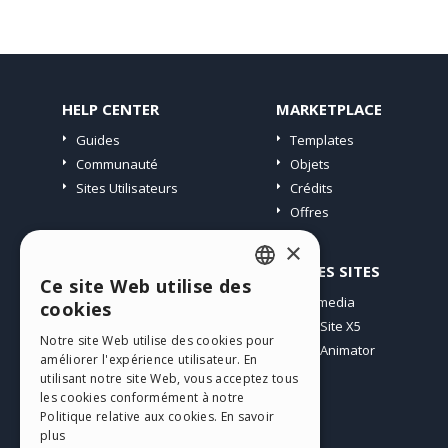
HELP CENTER
MARKETPLACE
Guides
Templates
Communauté
Objets
Sites Utilisateurs
Crédits
Offres
×
PROFIL
AUTRES SITES
Ce site Web utilise des
ENGLISH
Mes Messages
Incomedia
cookies
Mes Licences
WebSite X5
ITALIAN
Notre site Web utilise des cookies pour
Télécharger
WebAnimator
améliorer l'expérience utilisateur. En
GERMAN
Espace Web
utilisant notre site Web, vous acceptez tous
SPANISH
les cookies conformément à notre
Mes Crédits
Politique relative aux cookies.
En savoir
PORTUGUESE
plus