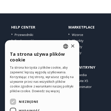
HELP CENTER
MARKETPLACE
Przewodniki
Wzorce
Społeczność
Obiekty
×
Witryny użytkowników
Punkty
Oferty
Ta strona używa plików
ENGLISH
cookie
ITALIAN
PROFIL
INNE WITRYNY
Ta strona korzysta z plików cookie, aby
zapewnić lepszą wygodę użytkowania.
GERMAN
Moje wpisy
Incomedia
Korzystając z tej strony, wyrażasz zgodę na
Moje licencje
WebSite X5
SPANISH
używanie przez nas wszystkich plików
cookie zgodnie z warunkami naszej polityki
Pobieranie
WebAnimator
PORTUGUESE
plików cookie.
Dowiedz się więcej
Web hosting
POLISH
Moje punkty
NIEZBĘDNE
RUSSIAN
WYDAJNOŚĆ