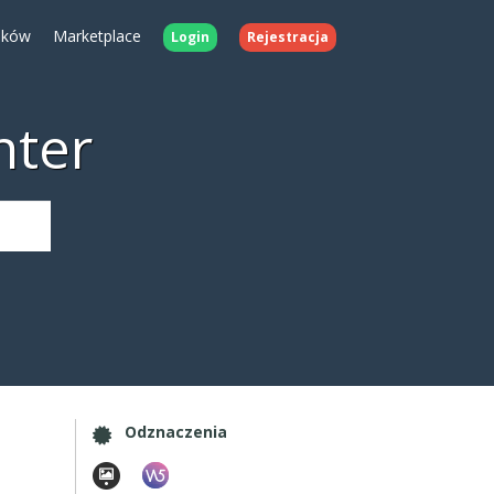
ików
Marketplace
Login
Rejestracja
nter
Odznaczenia