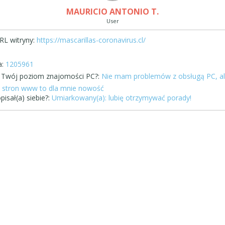
MAURICIO ANTONIO T.
User
RL witryny:
https://mascarillas-coronavirus.cl/
:
1205961
st Twój poziom znajomości PC?:
Nie mam problemów z obsługą PC, a
stron www to dla mnie nowość
pisał(a) siebie?:
Umiarkowany(a): lubię otrzymywać porady!