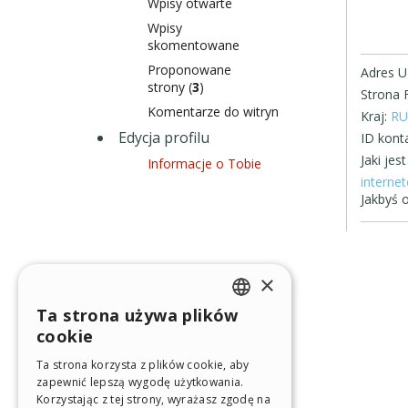
Wpisy otwarte
Wpisy
skomentowane
Proponowane
Adres U
strony (
3
)
Strona 
Komentarze do witryn
Kraj:
RU
Edycja profilu
ID konta
Jaki je
Informacje o Tobie
interne
Jakbyś o
×
Ta strona używa plików
ENGLISH
cookie
ITALIAN
Ta strona korzysta z plików cookie, aby
zapewnić lepszą wygodę użytkowania.
GERMAN
Korzystając z tej strony, wyrażasz zgodę na