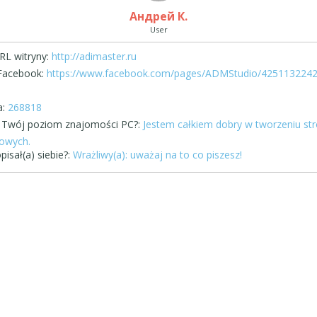
Андрей К.
User
RL witryny:
http://adimaster.ru
Facebook:
https://www.facebook.com/pages/ADMStudio/425113224
:
268818
st Twój poziom znajomości PC?:
Jestem całkiem dobry w tworzeniu st
towych.
pisał(a) siebie?:
Wrażliwy(a): uważaj na to co piszesz!