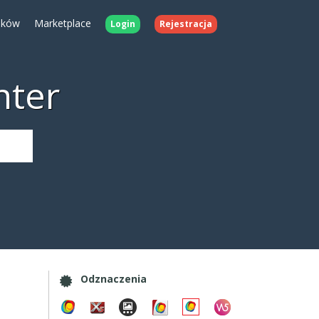
ików
Marketplace
Login
Rejestracja
nter
Odznaczenia