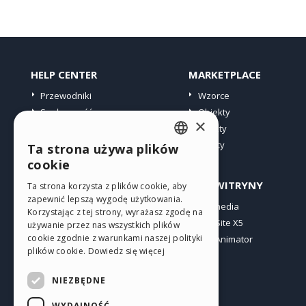
HELP CENTER
MARKETPLACE
Przewodniki
Wzorce
Społeczność
Obiekty
×
Witryny użytkowników
Punkty
Oferty
Ta strona używa plików
ENGLISH
cookie
ITALIAN
PROFIL
INNE WITRYNY
Ta strona korzysta z plików cookie, aby
zapewnić lepszą wygodę użytkowania.
GERMAN
Moje wpisy
Incomedia
Korzystając z tej strony, wyrażasz zgodę na
Moje licencje
WebSite X5
SPANISH
używanie przez nas wszystkich plików
cookie zgodnie z warunkami naszej polityki
Pobieranie
WebAnimator
PORTUGUESE
plików cookie.
Dowiedz się więcej
Web hosting
POLISH
Moje punkty
NIEZBĘDNE
RUSSIAN
WYDAJNOŚĆ