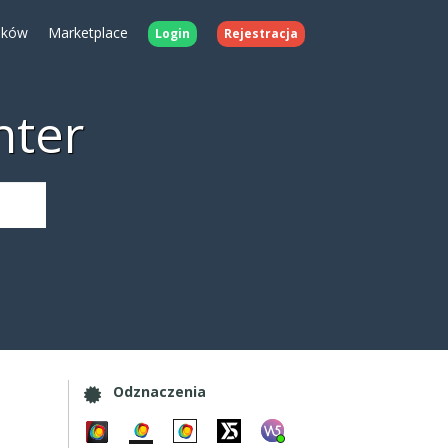
ików
Marketplace
Login
Rejestracja
nter
Odznaczenia