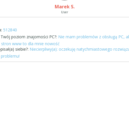
Marek S.
User
:
512840
st Twój poziom znajomości PC?:
Nie mam problemów z obsługą PC, a
stron www to dla mnie nowość
pisał(a) siebie?:
Niecierpliwy(a): oczekuję natychmiastowego rozwiąz
problemu!