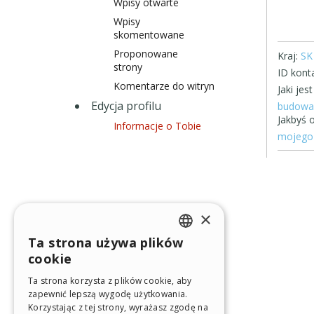
Wpisy otwarte
Wpisy
skomentowane
Proponowane
Kraj:
SK
strony
ID konta
Komentarze do witryn
Jaki je
Edycja profilu
budowa 
Jakbyś o
Informacje o Tobie
mojego 
×
Ta strona używa plików
ENGLISH
cookie
ITALIAN
Ta strona korzysta z plików cookie, aby
zapewnić lepszą wygodę użytkowania.
GERMAN
Korzystając z tej strony, wyrażasz zgodę na