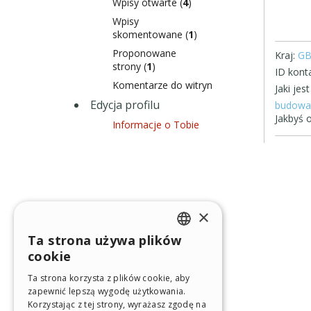
Wpisy otwarte (
4
)
Wpisy
skomentowane (
1
)
Proponowane
Kraj:
G
strony (
1
)
ID konta
Komentarze do witryn
Jaki je
Edycja profilu
budowa 
Jakbyś o
Informacje o Tobie
×
Ta strona używa plików
ENGLISH
cookie
ITALIAN
Ta strona korzysta z plików cookie, aby
zapewnić lepszą wygodę użytkowania.
GERMAN
Korzystając z tej strony, wyrażasz zgodę na