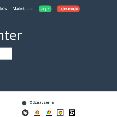
ików
Marketplace
Login
Rejestracja
nter
Odznaczenia