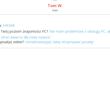
Tom W.
User
B
:
549368
st Twój poziom znajomości PC?:
Nie mam problemów z obsługą PC, a
stron www to dla mnie nowość
pisał(a) siebie?:
Umiarkowany(a): lubię otrzymywać porady!