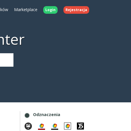
ików
Marketplace
Login
Rejestracja
nter
Odznaczenia