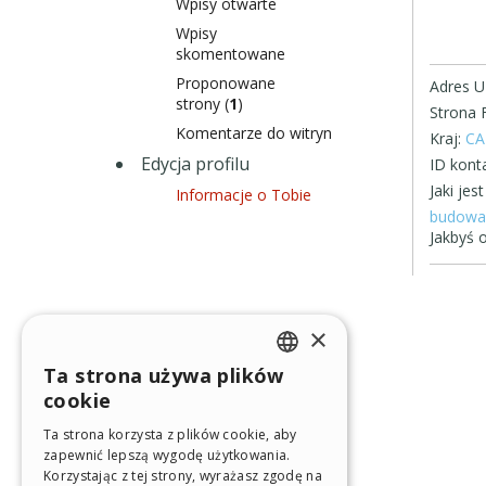
Wpisy otwarte
Wpisy
skomentowane
Proponowane
Adres U
strony (
1
)
Strona 
Komentarze do witryn
Kraj:
CA
Edycja profilu
ID konta
Jaki je
Informacje o Tobie
budowa 
Jakbyś o
×
Ta strona używa plików
ENGLISH
cookie
ITALIAN
Ta strona korzysta z plików cookie, aby
zapewnić lepszą wygodę użytkowania.
GERMAN
Korzystając z tej strony, wyrażasz zgodę na