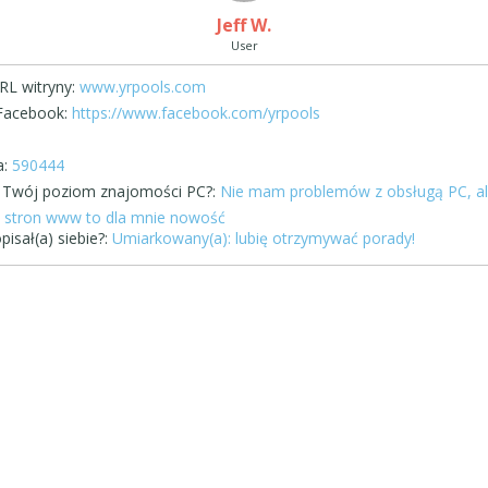
Jeff W.
User
RL witryny:
www.yrpools.com
Facebook:
https://www.facebook.com/yrpools
:
590444
st Twój poziom znajomości PC?:
Nie mam problemów z obsługą PC, a
stron www to dla mnie nowość
pisał(a) siebie?:
Umiarkowany(a): lubię otrzymywać porady!