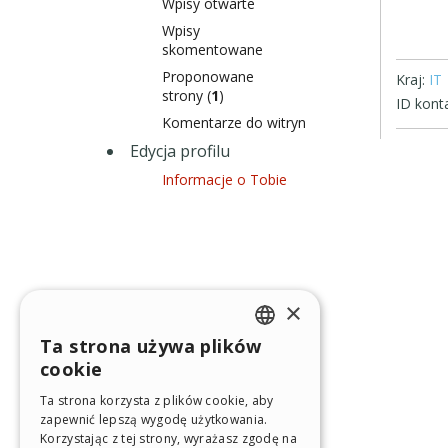
Wpisy otwarte
Wpisy
skomentowane
Proponowane
Kraj:
IT
strony (
1
)
ID konta
Komentarze do witryn
Edycja profilu
Informacje o Tobie
×
Ta strona używa plików
ENGLISH
cookie
ITALIAN
Ta strona korzysta z plików cookie, aby
zapewnić lepszą wygodę użytkowania.
GERMAN
Korzystając z tej strony, wyrażasz zgodę na