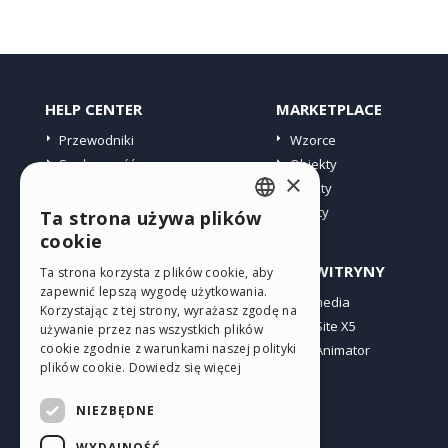
HELP CENTER
MARKETPLACE
Przewodniki
Wzorce
Społeczność
Obiekty
×
Witryny użytkowników
Punkty
Oferty
Ta strona używa plików
ENGLISH
cookie
ITALIAN
PROFIL
INNE WITRYNY
Ta strona korzysta z plików cookie, aby
zapewnić lepszą wygodę użytkowania.
GERMAN
Moje wpisy
Incomedia
Korzystając z tej strony, wyrażasz zgodę na
Moje licencje
WebSite X5
SPANISH
używanie przez nas wszystkich plików
cookie zgodnie z warunkami naszej polityki
Pobieranie
WebAnimator
PORTUGUESE
plików cookie.
Dowiedz się więcej
Web hosting
POLISH
Moje punkty
NIEZBĘDNE
RUSSIAN
WYDAJNOŚĆ