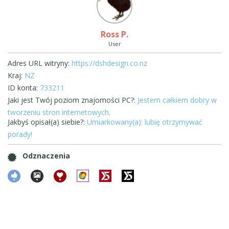
Ross P.
User
Adres URL witryny:
https://dshdesign.co.nz
Kraj:
NZ
ID konta:
733211
Jaki jest Twój poziom znajomości PC?:
Jestem całkiem dobry w
tworzeniu stron internetowych.
Jakbyś opisał(a) siebie?:
Umiarkowany(a): lubię otrzymywać
porady!
Odznaczenia