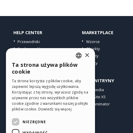
HELP CENTER
MARKETPLACE
Przewodniki
Wzorce
Społeczność
Obiekty
×
Witryny użytkowników
Punkty
Oferty
Ta strona używa plików
ENGLISH
cookie
ITALIAN
PROFIL
INNE WITRYNY
Ta strona korzysta z plików cookie, aby
zapewnić lepszą wygodę użytkowania.
GERMAN
Moje wpisy
Incomedia
Korzystając z tej strony, wyrażasz zgodę na
Moje licencje
WebSite X5
SPANISH
używanie przez nas wszystkich plików
cookie zgodnie z warunkami naszej polityki
Pobieranie
WebAnimator
PORTUGUESE
plików cookie.
Dowiedz się więcej
Web hosting
POLISH
Moje punkty
NIEZBĘDNE
RUSSIAN
WYDAJNOŚĆ