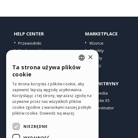
HELP CENTER
MARKETPLACE
Przewodniki
Wzorce
Społeczność
Obiekty
×
Witryny użytkowników
Punkty
Oferty
Ta strona używa plików
ENGLISH
cookie
ITALIAN
PROFIL
INNE WITRYNY
Ta strona korzysta z plików cookie, aby
zapewnić lepszą wygodę użytkowania.
GERMAN
Moje wpisy
Incomedia
Korzystając z tej strony, wyrażasz zgodę na
Moje licencje
WebSite X5
SPANISH
używanie przez nas wszystkich plików
cookie zgodnie z warunkami naszej polityki
Pobieranie
WebAnimator
PORTUGUESE
plików cookie.
Dowiedz się więcej
Web hosting
POLISH
Moje punkty
NIEZBĘDNE
RUSSIAN
WYDAJNOŚĆ