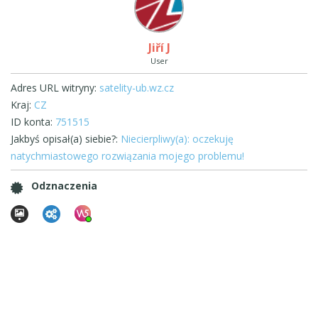
Jiří J
User
Adres URL witryny:
satelity-ub.wz.cz
Kraj:
CZ
ID konta:
751515
Jakbyś opisał(a) siebie?:
Niecierpliwy(a): oczekuję
natychmiastowego rozwiązania mojego problemu!
Odznaczenia