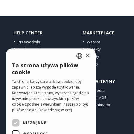
HELP CENTER
MARKETPLACE
Przewodniki
Wzorce
Społeczność
Obiekty
×
Witryny użytkowników
Punkty
Oferty
Ta strona używa plików
ENGLISH
cookie
ITALIAN
PROFIL
INNE WITRYNY
Ta strona korzysta z plików cookie, aby
zapewnić lepszą wygodę użytkowania.
GERMAN
Moje wpisy
Incomedia
Korzystając z tej strony, wyrażasz zgodę na
Moje licencje
WebSite X5
SPANISH
używanie przez nas wszystkich plików
cookie zgodnie z warunkami naszej polityki
Pobieranie
WebAnimator
PORTUGUESE
plików cookie.
Dowiedz się więcej
Web hosting
POLISH
Moje punkty
NIEZBĘDNE
RUSSIAN
WYDAJNOŚĆ