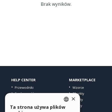
Brak wyników.
HELP CENTER
MARKETPLACE
Przewodniki
Wzorce
Społeczność
Obiekty
×
Witryny użytkowników
Punkty
Oferty
Ta strona używa plików
ENGLISH