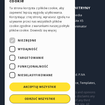
cookie
ITALIAN
PROFIL
INNE WITRYNY
Ta strona korzysta z plików cookie, aby
zapewnić lepszą wygodę użytkowania.
GERMAN
Moje wpisy
Incomedia
Korzystając z tej strony, wyrażasz zgodę na
Moje licencje
WebSite X5
SPANISH
używanie przez nas wszystkich plików
cookie zgodnie z warunkami naszej polityki
Pobieranie
WebAnimator
PORTUGUESE
plików cookie.
Dowiedz się więcej
Web hosting
POLISH
Moje punkty
NIEZBĘDNE
RUSSIAN
WYDAJNOŚĆ
FRENCH
TARGETOWANIE
FUNKCJONALNOŚĆ
Polski
Incomedia s.r.l.
Copyright © 2026
All rights reserved. P.IVA
NIESKLASYFIKOWANE
IT07514640015
Help Center / Marketplace
Templates
Terms of use WebSite X5:
,
,
Objects
Privacy Policy
AKCEPTUJ WSZYSTKIE
|
This site contains user submitted content, comments and opinions
and it is for informational purposes only. Incomedia disclaims any
ODRZUĆ WSZYSTKIE
and all liability for the acts, omissions and conduct of any third
parties in connection with or related to your use of the site. All