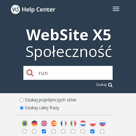
WebSite X5
Społeczność
Szukaj
Szukaj pojedynczych słów
Szukaj całej frazy