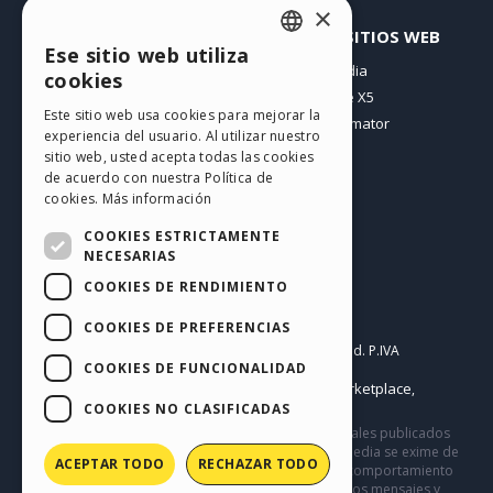
×
PERFIL
OTROS SITIOS WEB
Ese sitio web utiliza
ENGLISH
Mis post
Incomedia
cookies
Mis licencias
WebSite X5
ITALIAN
Este sitio web usa cookies para mejorar la
Mis download
WebAnimator
experiencia del usuario. Al utilizar nuestro
GERMAN
Espacio Web
sitio web, usted acepta todas las cookies
SPANISH
Mis Créditos
de acuerdo con nuestra Política de
cookies.
Más información
PORTUGUESE
COOKIES ESTRICTAMENTE
POLISH
NECESARIAS
COOKIES DE RENDIMIENTO
RUSSIAN
Español
FRENCH
COOKIES DE PREFERENCIAS
Incomedia s.r.l.
Copyright © 2026
All rights reserved. P.IVA
COOKIES DE FUNCIONALIDAD
IT07514640015
Help Center / Marketplace
Condiciones de uso WebSite X5:
,
Templates
Objects
Privacy Policy
COOKIES NO CLASIFICADAS
,
|
Este sitio contiene comentarios, opiniones y materiales publicados
por los usuarios solo con fines informativos. Incomedia se exime de
ACEPTAR TODO
RECHAZAR TODO
cualquier responsabilidad por actos, omisiones y comportamiento
de terceros en relación con el uso del sitio. Todos los mensajes y