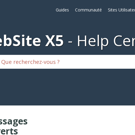
Guides
Communauté
Sites Utilisate
bSite X5
Help Ce
ssages
erts