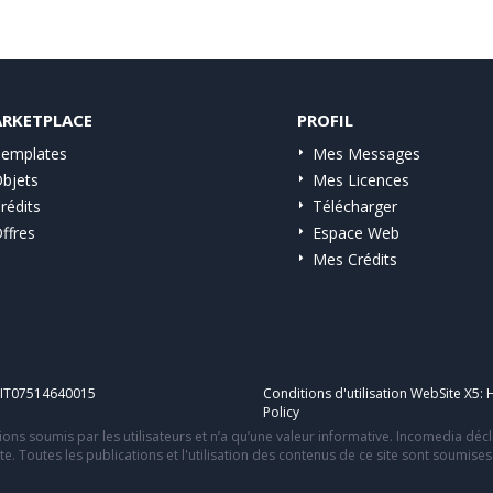
RKETPLACE
PROFIL
emplates
Mes Messages
bjets
Mes Licences
rédits
Télécharger
ffres
Espace Web
Mes Crédits
A IT07514640015
Conditions d'utilisation WebSite X5:
H
Policy
ons soumis par les utilisateurs et n’a qu’une valeur informative. Incomedia déc
te. Toutes les publications et l'utilisation des contenus de ce site sont soumise