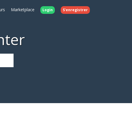
urs
Marketplace
Login
S'enregistrer
nter