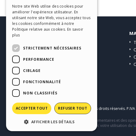
ITALIAN
Notre site Web utilise des cookies pour
améliorer l'expérience utilisateur. En
GERMAN
utilisant notre site Web, vous acceptez tous
SPANISH
les cookies conformément à notre
Politique relative aux cookies.
En savoir
HELP CENTER
MA
PORTUGUESE
plus
Guides
T
POLISH
STRICTEMENT NÉCESSAIRES
Communauté
O
RUSSIAN
Sites Utilisateurs
C
PERFORMANCE
O
FRENCH
CIBLAGE
FONCTIONNALITÉ
NON CLASSIFIÉS
ACCEPTER TOUT
REFUSER TOUT
Copyright © 2026
Incomedia s.r.l.
Tous droits réservés. P.IV
Ce site contient des contenus, des commentaires et des opini
AFFICHER LES DÉTAILS
comportement de tiers en relation avec votre utilisation du si