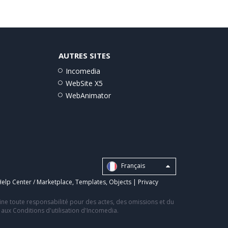
AUTRES SITES
Incomedia
WebSite X5
WebAnimator
Français
elp Center / Marketplace
,
Templates
,
Objects
|
Privacy
line toute responsabilité pour des actes, des omissions et du
s aux Conditions d'utilisation d'Incomedia.