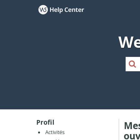
We
Profil
Me
Activités
ouv