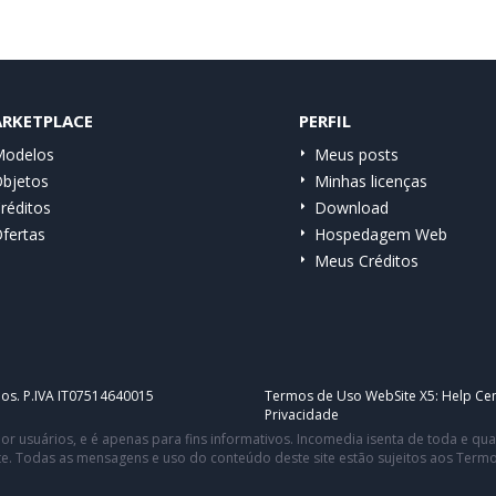
RKETPLACE
PERFIL
odelos
Meus posts
bjetos
Minhas licenças
réditos
Download
fertas
Hospedagem Web
Meus Créditos
dos. P.IVA IT07514640015
Termos de Uso WebSite X5:
Help Cen
Privacidade
or usuários, e é apenas para fins informativos. Incomedia isenta de toda e q
te. Todas as mensagens e uso do conteúdo deste site estão sujeitos aos Term