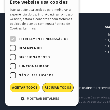
Este website usa cookies
ENGLISH
Este website usa cookies para melhorar a
ITALIAN
experiência do usuário. Ao utilizar o nosso
website, estará a concordar com todos os
GERMAN
cookies de acordo com nossa Política de
HELP CENTER
MA
Cookies.
Ler mais
SPANISH
Guias
M
PORTUGUESE
ESTRITAMENTE NECESSÁRIOS
Comunidade
O
POLISH
Websites de usuários
C
DESEMPENHO
O
RUSSIAN
DIRECIONAMENTO
FRENCH
FUNCIONALIDADE
NÃO CLASSIFICADOS
ACEITAR TODOS
RECUSAR TODOS
Copyright © 2026
Incomedia s.r.l.
Todos os direitos reserva
Este site contém conteúdo comentários e opiniões eviados p
MOSTRAR DETALHES
terceiros em conexão com ou relacionadas ao seu uso do si