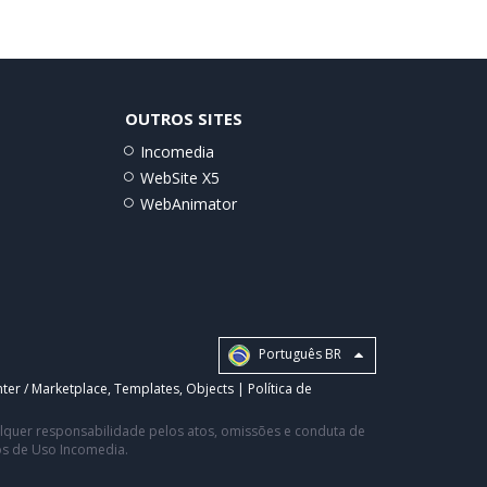
OUTROS SITES
Incomedia
WebSite X5
WebAnimator
Português BR
ter / Marketplace
,
Templates
,
Objects
|
Política de
ualquer responsabilidade pelos atos, omissões e conduta de
os de Uso Incomedia.