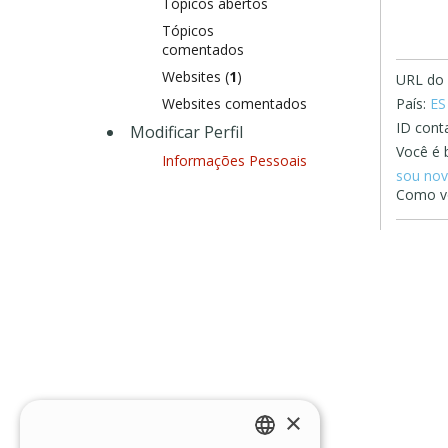
Tópicos abertos
Tópicos
comentados
Websites (
1
)
URL do s
Websites comentados
País:
ES
ID conta
Modificar Perfil
Você é 
Informações Pessoais
sou nov
Como vo
×