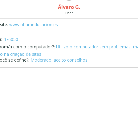
Álvaro G.
User
ite:
www.otiumeducacion.es
:
476050
bom/a com o computador?:
Utilizo o computador sem problemas, m
o na criação de sites
cê se define?:
Moderado: aceito conselhos