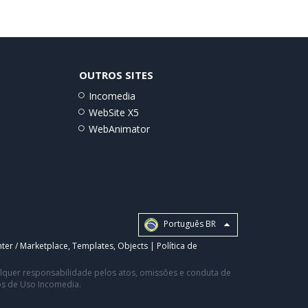
OUTROS SITES
Incomedia
WebSite X5
WebAnimator
Português BR
ter / Marketplace
,
Templates
,
Objects
|
Política de
ualquer responsabilidade pelos atos, omissões e conduta de
os de Uso Incomedia.