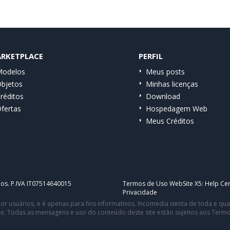
RKETPLACE
PERFIL
odelos
Meus posts
bjetos
Minhas licenças
réditos
Download
fertas
Hospedagem Web
Meus Créditos
dos. P.IVA IT07514640015
Termos de Uso WebSite X5:
Help Cen
Privacidade
or usuários, e é apenas para fins informativos. Incomedia isenta de toda e q
te. Todas as mensagens e uso do conteúdo deste site estão sujeitos aos Term