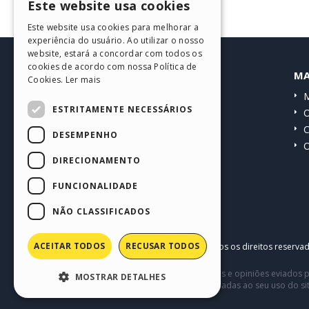
Este website usa cookies
ENGLISH
Este website usa cookies para melhorar a
ITALIAN
experiência do usuário. Ao utilizar o nosso
website, estará a concordar com todos os
GERMAN
cookies de acordo com nossa Política de
HELP CENTER
MA
Cookies.
Ler mais
SPANISH
Guias
M
PORTUGUESE
ESTRITAMENTE NECESSÁRIOS
Comunidade
O
POLISH
Websites de usuários
C
DESEMPENHO
O
RUSSIAN
DIRECIONAMENTO
FRENCH
FUNCIONALIDADE
NÃO CLASSIFICADOS
ACEITAR TODOS
RECUSAR TODOS
Copyright © 2026
Incomedia s.r.l.
Todos os direitos reserva
Este site contém conteúdo comentários e opiniões eviados p
MOSTRAR DETALHES
terceiros em conexão com ou relacionadas ao seu uso do si