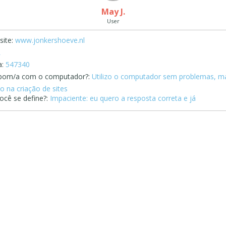
May J.
User
ite:
www.jonkershoeve.nl
L
:
547340
bom/a com o computador?:
Utilizo o computador sem problemas, m
o na criação de sites
cê se define?:
Impaciente: eu quero a resposta correta e já