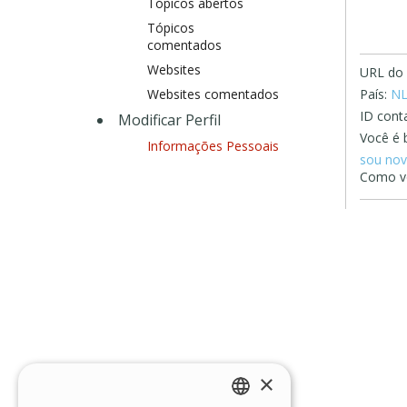
Tópicos abertos
Tópicos
comentados
Websites
URL do s
Websites comentados
País:
N
ID conta
Modificar Perfil
Você é 
Informações Pessoais
sou nov
Como vo
×