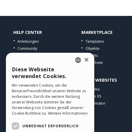
HELP CENTER
MARKETPLACE
Anleitungen
Templates
Community
Objekte
Websites von Nutzern
Credits
×
Angebote
Diese Webseite
ENGLISH
verwendet Cookies.
PROFIL
ANDERE WEBSITES
ITALIAN
Wir verwenden Cookies, um die
Meine Beiträge
Incomedia
Benutzerfreundlichkeit unserer Website zu
GERMAN
Meine Lizenz
WebSite X5
verbessern. Durch die weitere Nutzung
SPANISH
unserer Webseite stimmen Sie der
Download
WebAnimator
Verwendung von Cookies gemäß unserer
Webhosting
PORTUGUESE
Cookie-Richtlinie zu.
Weitere Informationen
Meine Credits
POLISH
UNBEDINGT ERFORDERLICH
RUSSIAN