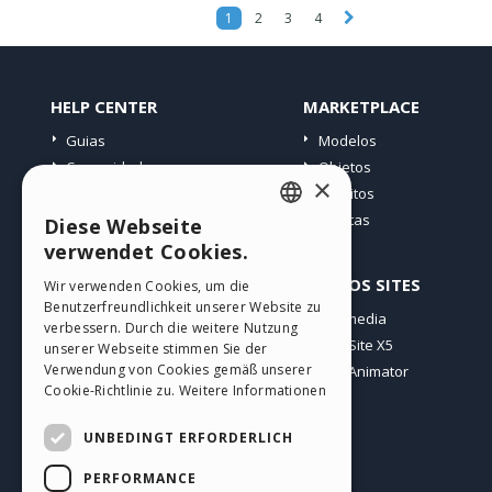
1
2
3
4
HELP CENTER
MARKETPLACE
Guias
Modelos
Comunidade
Objetos
×
Websites de usuários
Créditos
Ofertas
Diese Webseite
ENGLISH
verwendet Cookies.
ITALIAN
PERFIL
OUTROS SITES
Wir verwenden Cookies, um die
Benutzerfreundlichkeit unserer Website zu
GERMAN
Meus posts
Incomedia
verbessern. Durch die weitere Nutzung
Minhas licenças
WebSite X5
SPANISH
unserer Webseite stimmen Sie der
Verwendung von Cookies gemäß unserer
Download
WebAnimator
PORTUGUESE
Cookie-Richtlinie zu.
Weitere Informationen
Hospedagem Web
POLISH
Meus Créditos
UNBEDINGT ERFORDERLICH
RUSSIAN
PERFORMANCE