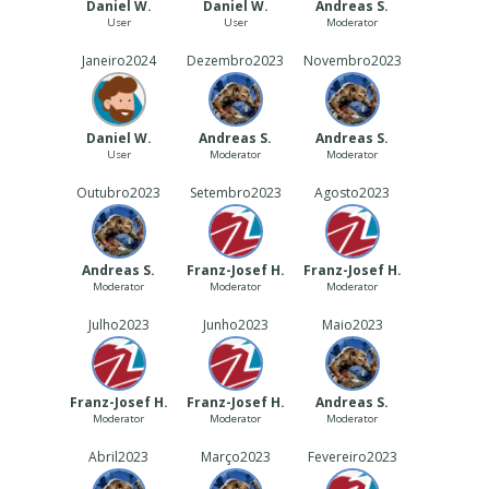
Daniel W.
Daniel W.
Andreas S.
User
User
Moderator
Janeiro
2024
Dezembro
2023
Novembro
2023
Daniel W.
Andreas S.
Andreas S.
User
Moderator
Moderator
Outubro
2023
Setembro
2023
Agosto
2023
Andreas S.
Franz-Josef H.
Franz-Josef H.
Moderator
Moderator
Moderator
Julho
2023
Junho
2023
Maio
2023
Franz-Josef H.
Franz-Josef H.
Andreas S.
Moderator
Moderator
Moderator
Abril
2023
Março
2023
Fevereiro
2023