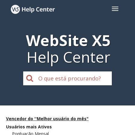
WebSite X5
Help Center
Vencedor do ''Melhor usuário do mês"
Usuários mais Ativos
Pontuação Mensal