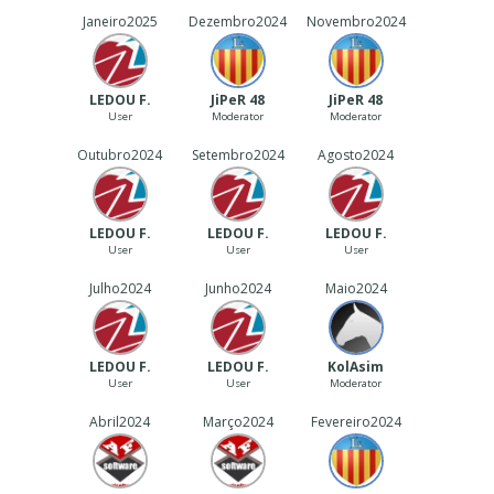
Janeiro
2025
Dezembro
2024
Novembro
2024
LEDOU F.
JiPeR 48
JiPeR 48
User
Moderator
Moderator
Outubro
2024
Setembro
2024
Agosto
2024
LEDOU F.
LEDOU F.
LEDOU F.
User
User
User
Julho
2024
Junho
2024
Maio
2024
LEDOU F.
LEDOU F.
‪ KolAsim ‪ ‪
User
User
Moderator
Abril
2024
Março
2024
Fevereiro
2024