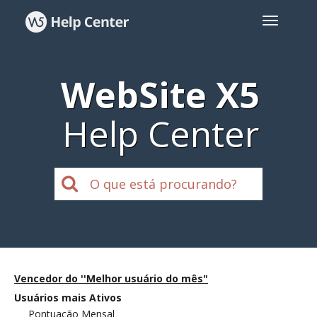
WebSite X5
Help Center
Vencedor do ''Melhor usuário do mês"
Usuários mais Ativos
Pontuação Mensal