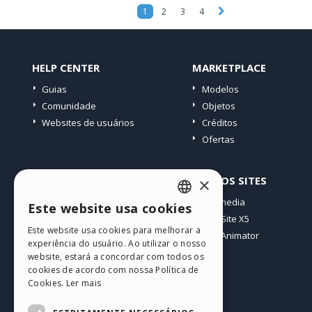
1
2
3
4
HELP CENTER
MARKETPLACE
Guias
Modelos
Comunidade
Objetos
Websites de usuários
Créditos
Ofertas
PERFIL
OUTROS SITES
×
Meus posts
Incomedia
Este website usa cookies
ENGLISH
Minhas licenças
WebSite X5
Este website usa cookies para melhorar a
Download
WebAnimator
ITALIAN
experiência do usuário. Ao utilizar o nosso
Hospedagem Web
website, estará a concordar com todos os
GERMAN
Meus Créditos
cookies de acordo com nossa Política de
Cookies.
Ler mais
SPANISH
PORTUGUESE