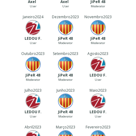
Axel
Axel
JiPeR 48
User
User
Moderator
Janeiro
2024
Dezembro
2023
Novembro
2023
LEDOU F.
JiPeR 48
JiPeR 48
User
Moderator
Moderator
Outubro
2023
Setembro
2023
Agosto
2023
JiPeR 48
JiPeR 48
LEDOU F.
Moderator
Moderator
User
Julho
2023
Junho
2023
Maio
2023
LEDOU F.
JiPeR 48
LEDOU F.
User
Moderator
User
Abril
2023
Março
2023
Fevereiro
2023