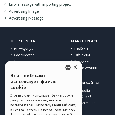
Error message with importing project
Advertising Image
Advertising Message
HELP CENTER
MARKETPLACE
Инструкции
Шаблоны
Сообщество
Объекты
Сайты пользователей
Кредиты
×
Предложения
Этот веб-сайт
ENGLISH
использует файлы
Профиль
Другие сайты
ITALIAN
cookie
Мои посты
Incomedia
GERMAN
Этот веб-сайт использует файлы cookie
Мои лицензии
WebSite X5
для улучшения взаимодействия с
Загрузить
WebAnimator
SPANISH
пользователем. Используя наш веб-сайт,
Веб-хостинг
вы соглашаетесь на использование всех
PORTUGUESE
файлов cookie в соответствии с нашей